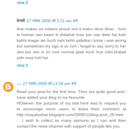
जवाब दें
बेनामी
27 नवंबर 2008 को 2:21 am बजे
that makes us indians proud isnt it,matru devo bhav , hum
to hamari sari kaam ki jhalahat maa par utar dete hai kahi
kabhi,magar wo kuch nahi kehti palatkar,i know i was wrong
but sometimes my ego is so rich i forget to say sorry to her
also,but she is so cool normal jaise kuch hua nahi,shatad
yahi maa hoti hai.
जवाब दें
---
27 नवंबर 2008 को 11:58 pm बजे
Read your post for the first time. They are quite good and i
have added your blog to my favourite.
HOwever, the purpose of my visit here was to request you
to encourage more users to leave their comment at
http://nayakyahai.blogspot.com/2008/11/blog-post_26.html
... I wish to collect as many opinions as I can and then
contact the news channel with support of people like you.