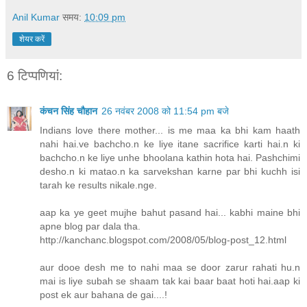
Anil Kumar
समय:
10:09 pm
शेयर करें
6 टिप्‍पणियां:
कंचन सिंह चौहान
26 नवंबर 2008 को 11:54 pm बजे
Indians love there mother... is me maa ka bhi kam haath
nahi hai.ve bachcho.n ke liye itane sacrifice karti hai.n ki
bachcho.n ke liye unhe bhoolana kathin hota hai. Pashchimi
desho.n ki matao.n ka sarvekshan karne par bhi kuchh isi
tarah ke results nikale.nge.
aap ka ye geet mujhe bahut pasand hai... kabhi maine bhi
apne blog par dala tha.
http://kanchanc.blogspot.com/2008/05/blog-post_12.html
aur dooe desh me to nahi maa se door zarur rahati hu.n
mai is liye subah se shaam tak kai baar baat hoti hai.aap ki
post ek aur bahana de gai....!