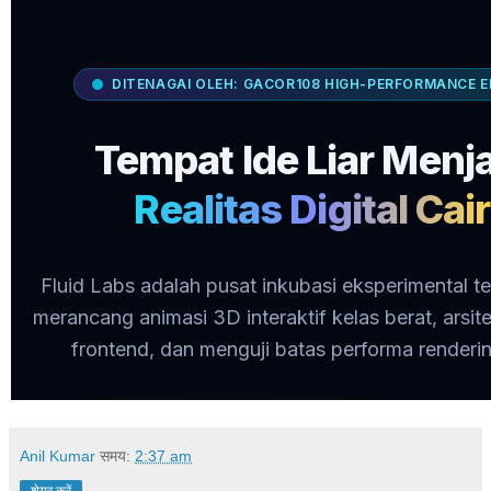
Anil Kumar
समय:
2:37 am
शेयर करें