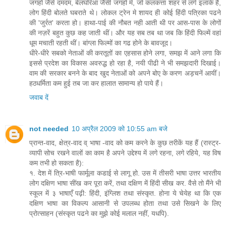
जगहों जैसे दमदम, बेलघरिआ जैसी जगहों मे, जो कलकत्ता शहर से लगे इलाके हैं,
लोग हिंदी बोलते घबराते थे। लोकल ट्रेन मे शायद ही कोई हिंदी पत्रिका पढने
की 'जुर्रत' करता हो। हाथा-पाई की नौबत नही आती थी पर आस-पास के लोगों
की नज़रें बहुत कुछ कह जाती थीं। और यह सब तब था जब कि हिंदी फिल्में वहां
धूम मचाती रहती थीं। बांग्ला फिल्मों का गढ होने के बावजूद।
धीरे-धीरे सबको नेताओं की करतूतों का एहसास होने लगा, समझ में आने लगा कि
इससे प्रदेश का विकास अवरुद्ध हो रहा है, नयी पीढी ने भी समझदारी दिखाई।
वाम की सरकार बनने के बाद खुद नेताओं को अपने बोए के करण अड़चनें आयीं।
हठधर्मिता कम हुई तब जा कर हालात सामान्य हो पाये हैं।
जवाब दें
not needed
10 अप्रैल 2009 को 10:55 am बजे
प्रान्त-वाद, क्षेत्र-वाद व् भाषा -वाद को कम करने के कुछ तरीकें यह हैं (रास्ट्र-
व्यापी सोच रखने वालों का काम है अपने उद्देश्य में लगे रहना, लगे रहिये, यह विष
कम तभी हो सकता है):
१. देश में त्रि-भाषी फार्मूला कडाई से लागू हो. उस में तीसरी भाषा उत्तर भारतीय
लोग दक्षिण भाषा सींख कर पूरा करें, तथा दक्षिण में हिंदी सीख कर. वैसे तो मैंने भी
स्कूल में ३ भाषाएँ पढ़ी: हिंदी, इंग्लिश तथा संस्कृत. होना ये चेयेह था कि एक
दक्षिण भाषा का विकल्प आसानी से उपलब्ध होता तथा उसे सिखने के लिए
प्रोत्साहन (संस्कृत पढने का मुझे कोई मलाल नहीं, यधपि).