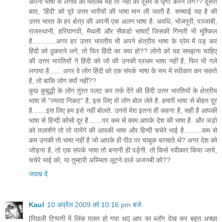
अपनी भाषा से लगाव का मतलब यह तो नहीं की दूसरे से घृणा करने लगे?? दूसरी
बात, 'हिंदी' को पूरे उत्तर भारीयों की भाषा मान ली जाती है. सच्चाई यह है की
उत्तर भारत के हर क्षेत्र की अपनी एक अलग भाषा है. अवधि, भोजपुरी, पञ्जाबी,
राजस्थानी, हरियाणवी, मैथली और सैकडो भाषाएँ जिसकी गिनती भी मुश्किल
है............अगर हर उत्तर भारतीय भी अपने क्षेत्रीय भाषा के प्रेम में पड़ कर
हिंदी को ठुकराने लगे, तो फिर हिंदी का क्या हो?? लोगो को यह समझना चाहिए
की उत्तर भारतियों ने हिंदी को जो की उनकी प्रथम भाषा नहीं है, फिर भी गले
लगाया है.......अगर वे लोग हिंदी को एक संपर्क भाषा के रूप में स्वीकार कर सकते
है, तो बाकि लोग क्यों नहीं??
कुछ कुबुद्धी के लोग तुंरत पलट कर तर्क देंगे की हिंदी उत्तर भारतियों के क्षेत्रीय
भाषा से "ज्यादा निकट" है, इस लिए वो लोग बोल लेते है. हमारी भाषा से बोहत दूर
है.......इस लिए हम इसे नहीं बोलते. उनसे मेरा इतना ही कहना है, सही है आपकी
भाषा से हिन्दी कोसो दूर है.......पर कम से काम आपके देश की भाषा है. और जड़ो
को तलाशेंगे तो तो पायेंगे की आपकी भाषा और हिन्दी चचेरे भाई है.........कम से
कम उनकी तो भाषा नहीं है जो आपके ही पीठ पर चाबुक बरसाते थे? अगर देश को
जोड़ना है, तो एक संपर्क भाषा तो बनानी ही पड़ेगी. तो किसे स्वीकार किया जाये,
चचेरे भाई को, या तुम्हारी अस्मिता लूटने वाले अजनबी को??
जवाब दें
Kaul
10 अप्रैल 2009 को 10:16 pm बजे
[पिछली टिप्पणी में लिंक ग़लत हो गया था] आप का ब्लॉग देख कर बहुत अच्छा