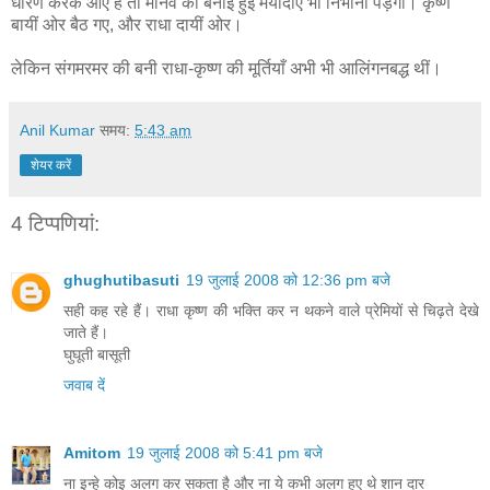
धारण करके आए हैं तो मानव की बनाई हुई मर्यादाएं भी निभानी पड़ेंगी। कृष्ण
बायीं ओर बैठ गए, और राधा दायीं ओर।
लेकिन संगमरमर की बनी राधा-कृष्ण की मूर्तियाँ अभी भी आलिंगनबद्ध थीं।
Anil Kumar
समय:
5:43 am
शेयर करें
4 टिप्‍पणियां:
ghughutibasuti
19 जुलाई 2008 को 12:36 pm बजे
सही कह रहे हैं। राधा कृष्ण की भक्ति कर न थकने वाले प्रेमियों से चिढ़ते देखे
जाते हैं।
घुघूती बासूती
जवाब दें
Amitom
19 जुलाई 2008 को 5:41 pm बजे
ना इन्हे कोइ अलग कर सकता है और ना ये कभी अलग हुए थे शान दार