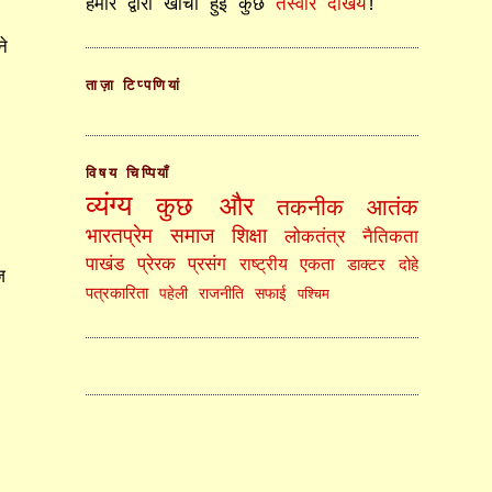
हमारे द्वारा खींची हुई कुछ
तस्वीरें देखिये
!
े
ताज़ा टिप्पणियां
विषय चिप्पियाँ
व्यंग्य
कुछ और
तकनीक
आतंक
भारतप्रेम
समाज
शिक्षा
लोकतंत्र
नैतिकता
पाखंड
प्रेरक प्रसंग
राष्ट्रीय एकता
डाक्टर
दोहे
ज
पत्रकारिता
पहेली
राजनीति
सफाई
पश्चिम