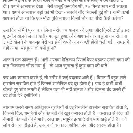
लेकिन १३-१४ साल की उम्र में भगवान ने कुछ सोचने-समझने की ताकत दे
दी। अपने आसपास देखा। मेरी बाज़ुएँ कमज़ोर थी, १० मिनट भाग नहीं सकता
था। अपने आसपास बड़ों को भी देखा - सबकी तोंद निकली हुई थी। कभी कभी
आश्चर्य होता था कि एक मोटा पुलिसवाला किसी चोर का पीछा कैसे करेगा?
उस दिन से मैंने प्रण कर लिया - रोज़ व्यायाम करने लगा, और क्रिकेट छोड़कर
फुटबॉल खेलने लगा। शरीर मज़बूत हुआ, और आश्चर्य तो तब हुआ जब रोजाना
३ घंटे खेलने के बावजूद मेरी पढ़ाई भी अपने आप अच्छी होती चली गई। समझ में
नहीं आया, यह हुआ तो क्यों हुआ?
आज मैं एक डॉक्टर हूँ। भारी-भरकम मेडिकल रिसर्च पेपर पढ़कर उनसे काम की
बात निकलना सीख गया हूँ। तो आज सुनाता हूँ कुछ काम की बातें।
जब आप व्यायाम करते हैं, तो शरीर में कई बदलाव आते हैं। दिमाग में बहुत सारे
हारमोन स्रावित होते हैं जिनसे शारीरिक दर्द दूर होता है। याद है कभी-कभी
खेलते हुए चोट लगती है लेकिन पता भी नहीं चलता? और खेलना बंद करते ही
दर्द होता है? इसीलिये।
व्यायाम करते समय अधिवृक्क ग्रंथियों से एड्रीनलीन हारमोन स्रावित होता है,
जिससे दिल, धमनियों और फेफडों की खूब कसरत होती है। कसरत से दिल की
बीमारी, फेफडों की बीमारी, रक्तचाप, मधुमेह इत्यादि रोग भाग खड़े होते हैं। जो
लोग रोजाना दौड़ते हैं, उनका जीवनकाल अधिक लंबा और स्वस्थ होता है।