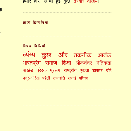
हमारे द्वारा खींची हुई कुछ
तस्वीरें देखिये
!
फ़
ताज़ा टिप्पणियां
ा
विषय चिप्पियाँ
व्यंग्य
कुछ और
तकनीक
आतंक
भारतप्रेम
समाज
शिक्षा
लोकतंत्र
नैतिकता
पाखंड
प्रेरक प्रसंग
राष्ट्रीय एकता
डाक्टर
दोहे
पत्रकारिता
पहेली
राजनीति
सफाई
पश्चिम