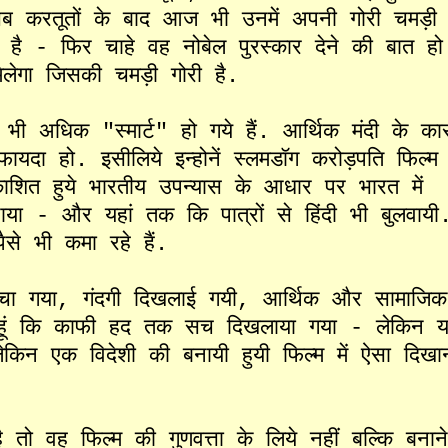
सब
करतूतों
के
बाद
आज
भी
उनमें
अपनी
गोरी
चमड़ी
है
-
फिर
चाहे
वह
नोबेल
पुरस्कार
देने
की
बात
हो
िलेगा
जिसकी
चमड़ी
गोरी
है
.
भी
अधिक
"
स्मार्ट
"
हो
गये
हैं
.
आर्थिक
मंदी
के
का
फायदा
हो
.
इसीलिये
इन्होनें
स्लमडॉग
करोड़पति
फिल्म
ाशित
हुये
भारतीय
उपन्यास
के
आधार
पर
भारत
में
ाया
-
और
यहां
तक
कि
पात्रों
से
हिंदी
भी
बुलवायी
पैसे
भी
कमा
रहे
हैं
.
ेचा
गया
,
गंदगी
दिखलाई
गयी
,
आर्थिक
और
सामाजिक
ूं
कि
काफी
हद
तक
सच
दिखलाया
गया
-
लेकिन
य
ेकिन
एक
विदेशी
की
बनायी
हुयी
फिल्म
में
ऐसा
दिखा
ै
तो
वह
फिल्म
की
गुणवत्ता
के
लिये
नहीं
बल्कि
बनान