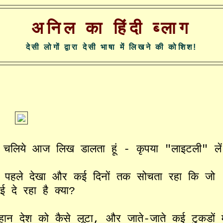
अनिल का हिंदी ब्लाग
देसी लोगों द्वारा देसी भाषा में लिखने की कोशिश!
चलिये
आज
लिख
डालता
हूं
-
कृपया
"
लाइटली
"
लें
पहले
देखा
और
कई
दिनों
तक
सोचता
रहा
कि
जो
ाई
दे
रहा
है
क्या
?
हान
देश
को
कैसे
लूटा
,
और
जाते
-
जाते
कई
टुकडों