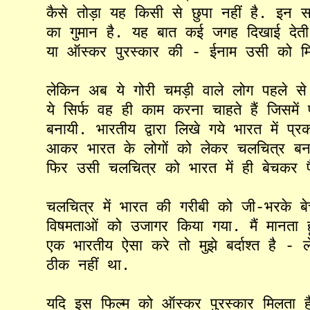
कैसे
तोड़ा
यह
किसी
से
छुपा
नहीं
है
.
इन
का
गुमान
है
.
यह
बात
कई
जगह
दिखाई
देती
या
ऑस्कर
पुरस्कार
की
-
ईनाम
उसी
को
म
लेकिन
अब
ये
गोरी
चमड़ी
वाले
लोग
पहले
से
ये
सिर्फ
वह
ही
काम
करना
चाहते
हैं
जिसमें
बनायी
.
भारतीय
द्वारा
लिखे
गये
भारत
में
प्रक
आकर
भारत
के
लोगों
को
लेकर
चलचित्र
बन
फिर
उसी
चलचित्र
को
भारत
में
ही
बेचकर
चलचित्र
में
भारत
की
गरीबी
को
जी
-
भरके
ब
विषमताओं
को
उजागर
किया
गया
.
मैं
मानता
ह
एक
भारतीय
ऐसा
करे
तो
मुझे
बर्दाश्त
है
-
ल
ठीक
नहीं
था
.
यदि
इस
फिल्म
को
ऑस्कर
पुरस्कार
मिलता
ह