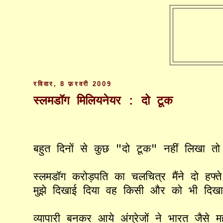
रविवार, 8 फ़रवरी 2009
स्लमडॉग मिलियनेयर : दो टूक
बहुत
दिनों
से
कुछ
"
दो
टूक
"
नहीं
लिखा
तो
स्लमडॉग
करोड़पति
का
चलचित्र
मैंने
दो
हफ्ते
मुझे
दिखाई
दिया
वह
किसी
और
को
भी
दिख
व्यापारी
बनकर
आये
अंग्रेजों
ने
भारत
जैसे
म