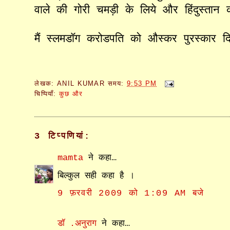
वाले
की
गोरी
चमड़ी
के
लिये
और
हिंदुस्तान
मैं
स्लमडॉग
करोडपति
को
औस्कर
पुरस्कार
द
लेखक:
ANIL KUMAR
समय:
9:53 PM
चिप्पियाँ:
कुछ और
3 टिप्‍पणियां:
mamta
ने कहा…
बिल्कुल सही कहा है ।
9 फ़रवरी 2009 को 1:09 AM बजे
डॉ .अनुराग
ने कहा…