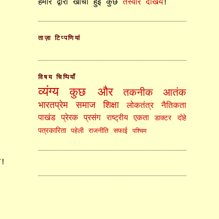
हमारे द्वारा खींची हुई कुछ
तस्वीरें देखिये
!
ताज़ा टिप्पणियां
विषय चिप्पियाँ
व्यंग्य
कुछ और
तकनीक
आतंक
भारतप्रेम
समाज
शिक्षा
लोकतंत्र
नैतिकता
पाखंड
प्रेरक प्रसंग
राष्ट्रीय एकता
डाक्टर
दोहे
पत्रकारिता
पहेली
राजनीति
सफाई
पश्चिम
े!