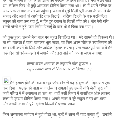
मेरा यह मानना है कि परीक्षा ज्ञान को परखने के लिये होती है। मेरा उत्तर सही
था, लेकिन फिर भी मुझे असफल घोषित किया गया था। तो मैं अपने गणित के
अध्यापक से बात करने जा पहुँचा। जवाब में मुझे मिली पूरी कक्षा के सामने बेंत,
थप्पड़ और लातों से आधे घंटे तक पिटाई। दक्षिण दिल्ली के एक प्रतिष्ठित
स्कूल की बात कर रहा हूँ, न कि दूर-दराज के किसी गाँव की। खैर मेरी गति
शन्नो जैसी न हुई, उस निर्मम पिटाई के बाद भी मैं जिंदा बच गया।
जो कुछ हुआ, उससे मेरा बाल मन बहुत विचलित था। मेरे सामने दो विकल्प थे।
या तो "चलता है यार" कहकर भूल जाता, या फिर अपने छोटे से स्वाभिमान को
बलशाली करने के लिये और अधिक मेहनत करता। उस संकटपूर्ण समय में मैंने
कई दिन सोचने-समझने में लगाये, और इस दोहे को अपना लक्ष्य बनाया:
करत करत अभ्यास के जड़मति होत सुजान ।
रसुरी आवत-जात ते सिल पर परत निसान ।।
मैंने हताश होने की बजाय खूब जोर-शोर से पढ़ाई शुरू की, दिन-रात एक
कर दिया। पढ़ाई को बोझ या कर्तव्य न समझते हुए उसमें रुचि लेनी शुरू की।
जहाँ गणित में मैं असफल हो रहा था, वहीं उसी विषय में सर्वाधिक अंक लाकर
कक्षा में प्रथम घोषित किया गया। अगले साल मैं पूरे स्कूल में प्रथम आया।
और दसवीं कक्षा में पूरी दक्षिण दिल्ली में प्रथम आया।
जिन अध्यापक महोदय ने मुझे पीटा था, उन्हें मैं आज भी याद करता हूँ। उन्होंने