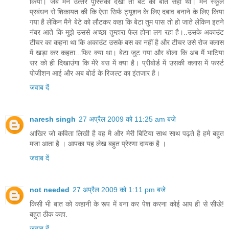
किया। जब मैने उत्‍तर पुस्तिका देखी तो बेटे की बात सही थी। मैने स्‍कूल
प्रबंधन से शिकायत की कि ऐसा सिर्फ ट्यूशन के लिए दबाव बनाने के लिए किया
गया है लेकिन मैने बेटे को लौटकर कहा कि बेटा तुम पास तो हो जाते लेकिन इतने
नंबर आते कि मुझे उससे अच्‍छा तुम्‍हारा फेल होना लग रहा है।..उसके अकाउंट
टीचर का कहना था कि अकाउंट उसके बस का नहीं है और टीचर उसे रोज क्‍लास
में खड़ा कर कहता...फिर क्‍या था। बेटा जुट गया और बोला कि अब मैं भाटिया
सर को ही दिखाउंगा कि मेरे बस में क्‍या है। प्रीबोर्ड में उसकी क्‍लास में फर्स्‍ट
पोजीशन आई और अब बोर्ड के रिजल्‍ट का इंतजार है।
जवाब दें
naresh singh
27 अप्रैल 2009 को 11:25 am बजे
आखिर जो कविता लिखी है वह मै और मेरी बिटिया साथ साथ पढ्ते है हमे बहुत
मजा आता है । आपका यह लेख बहुत प्रेरणा दायक है ।
जवाब दें
not needed
27 अप्रैल 2009 को 1:11 pm बजे
किसी भी बात को कहानी के रूप में बना कर पेश करना कोई आप ही से सीखे!
बहुत ठीक कहा.
जवाब दें