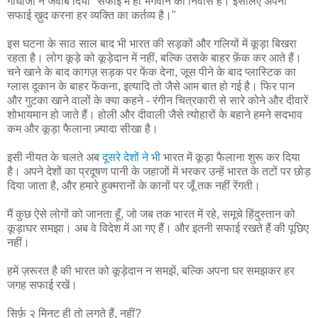
गांधीजी ने जवाब दिया "सफाई में ही भगवान का निवास है। इसलिए अपनी
सफाई ख़ुद करना हर व्यक्ति का कर्तव्य है।"
इस घटना के साठ साल बाद भी भारत की सड़कों और गलियों में कूड़ा बिखरा
रहता है। लोग कूड़े को कूड़ेदान में नहीं, बल्कि उसके बाहर फ़ेंक कर आते हैं।
चने खाने के बाद कागज़ सड़क पर फेंक देना, जूस पीने के बाद प्लास्टिक का
ग्लास दूकान के बाहर फेंकना, इत्यादि तो जैसे आम बात हो गई है। फिर पान
और गुटका खाने वालों के क्या कहने - रंगीन चित्रकारी से सारे कोने और दीवारें
शोभायमान हो जाते हैं। होली और दीवाली जैसे त्योहारों के बहाने हमने सदभाव
कम और कूड़ा फैलाना ज़्यादा सीखा है।
इसी नीयत के चलते अब
दूसरे देशों ने भी
भारत में कूड़ा फैलाना शुरू कर दिया
है। अपने देशों का प्रदूषण पानी के जहाजों में भरकर उन्हें भारत के तटों पर छोड़
दिया जाता है, और हमारे हुक्मरानों के कानों पर जूँ तक नहीं रेंगती।
मैं कुछ ऐसे लोगों को जानता हूँ, जो जब तक भारत में रहे, समूचे हिंदुस्तान को
कूड़ाघर समझा। अब वे विदेश में आ गए हैं। और इतनी सफाई रखते हैं की पूछिए
नहीं।
हमें ज़रूरत है की भारत को कूड़ेदान न समझें, बल्कि अपना घर समझकर हर
जगह सफाई रखें।
सिर्फ़ २ मिनट ही तो लगते हैं, नहीं?