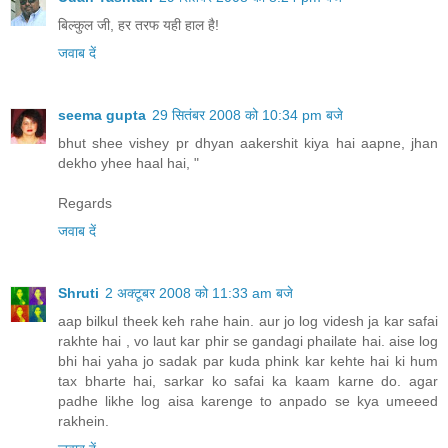
बिल्कुल जी, हर तरफ यही हाल है!
जवाब दें
seema gupta
29 सितंबर 2008 को 10:34 pm बजे
bhut shee vishey pr dhyan aakershit kiya hai aapne, jhan
dekho yhee haal hai, "
Regards
जवाब दें
Shruti
2 अक्टूबर 2008 को 11:33 am बजे
aap bilkul theek keh rahe hain. aur jo log videsh ja kar safai
rakhte hai , vo laut kar phir se gandagi phailate hai. aise log
bhi hai yaha jo sadak par kuda phink kar kehte hai ki hum
tax bharte hai, sarkar ko safai ka kaam karne do. agar
padhe likhe log aisa karenge to anpado se kya umeeed
rakhein.