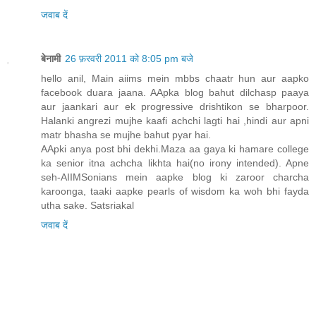
जवाब दें
बेनामी
26 फ़रवरी 2011 को 8:05 pm बजे
hello anil, Main aiims mein mbbs chaatr hun aur aapko
facebook duara jaana. AApka blog bahut dilchasp paaya
aur jaankari aur ek progressive drishtikon se bharpoor.
Halanki angrezi mujhe kaafi achchi lagti hai ,hindi aur apni
matr bhasha se mujhe bahut pyar hai.
AApki anya post bhi dekhi.Maza aa gaya ki hamare college
ka senior itna achcha likhta hai(no irony intended). Apne
seh-AIIMSonians mein aapke blog ki zaroor charcha
karoonga, taaki aapke pearls of wisdom ka woh bhi fayda
utha sake. Satsriakal
जवाब दें