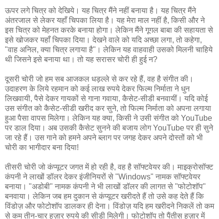
ऊपर लगे चित्र को देखिये। यह चित्र मैंने नहीं बनाया है। यह चित्र मैंने
अंतरजाल से लेकर यहाँ चिपका लिया है। यह मेरा माल नहीं है, किसी और ने
इस चित्र को मेहनत करके बनाया होगा। लेकिन मैंने गूगल बाबा की सहायता से
इसे खोजकर यहाँ चिपका दिया। देखने वाले को यदि अच्छा लगा, तो कहेगा,
"वाह अनिल, क्या चित्र लगाया है"। लेकिन यह वाहवाही उसको मिलनी चाहिये
थी जिसने इसे बनाया था। तो यह सरासर चोरी ही हुई न?
दूसरी चोरी जो हम सब आजकल धड़ल्ले से कर रहे हैं, वह है संगीत की।
उदाहरण के लिये रहमान को कई लाख रुपये देकर फिल्म निर्माता ने धुन
लिखवायी, पैसे देकर गायकों से गाना गवाया, कैसेट-सीडी बनवायीं। यदि कोई
उस संगीत को कैसेट-सीडी खरीद कर सुने, तो फिल्म निर्माता को अपना लगाया
हुआ पैसा वापस मिलेगा। लेकिन यह क्या, किसी ने उसी संगीत को YouTube
पर डाल दिया। अब उसकी कैसेट सुनने की बजाय लोग YouTube पर ही सुने
जा रहे हैं। उस गाने को हमने अपने ब्लाग पर जगह देकर अपने दोस्तों को भी
चोरी का भागीदार बना दिया!
तीसरी चोरी जो कंप्यूटर जगत में हो रही है, वह है सॉफ्टवेयर की। माइक्रोसॉफ्ट
कंपनी ने लाखों डॉलर देकर इंजीनियरों से "Windows" नामक सॉफ्टवेयर
बनाया। "अडोबी" नामक कंपनी ने भी लाखों डॉलर की लागत से "फोटोशॉप"
बनवाया। लेकिन जब हम दुकान से कंप्यूटर खरीदते हैं तो उसे कह देते हैं कि
विंडोज़ और फोटोशॉप डालकर ही देना। विंडोज़ यदि हम खरीदने निकलें तो कम
से कम तीन-चार हज़ार रुपये की सीडी मिलेगी। फोटोशॉप तो पैंतीस हज़ार में