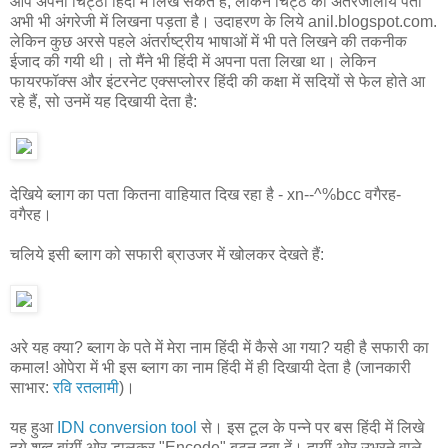
आप अपना चिट्ठा हिंदी में लिख सकते हैं, लेकिन चिट्ठे का अंतरजालीय पता
अभी भी अंगरेजी में लिखना पड़ता है। उदाहरण के लिये anil.blogspot.com.
लेकिन कुछ अरसे पहले अंतर्राष्ट्रीय भाषाओं में भी पते लिखने की तकनीक
ईजाद की गयी थी। तो मैंने भी हिंदी में अपना पता लिखा था। लेकिन
फायरफॉक्स और इंटरनेट एक्सप्लोरर हिंदी की कक्षा में सदियों से फेल होते आ
रहे हैं, सो उनमें यह दिखायी देता है:
देखिये ब्लाग का पता कितना वाहियात दिख रहा है - xn--^%bcc वगैरह-
वगैरह।
चलिये इसी ब्लाग को सफारी ब्राउजर में खोलकर देखते हैं:
अरे यह क्या? ब्लाग के पते में मेरा नाम हिंदी में कैसे आ गया? यही है सफारी का
कमाल! ओपेरा में भी इस ब्लाग का नाम हिंदी में ही दिखायी देता है (जानकारी
साभार:
रवि रतलामी
)।
यह हुआ
IDN conversion tool
से। इस टूल के पन्ने पर बस हिंदी में लिखे
हुये शब्द बांयीं ओर डालकर "Encode" बटन दबा दें। दायीं ओर उभरने वाले