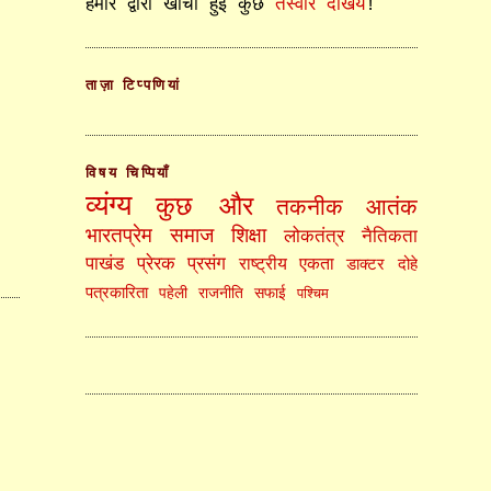
हमारे द्वारा खींची हुई कुछ
तस्वीरें देखिये
!
ताज़ा टिप्पणियां
विषय चिप्पियाँ
व्यंग्य
कुछ और
तकनीक
आतंक
भारतप्रेम
समाज
शिक्षा
लोकतंत्र
नैतिकता
पाखंड
प्रेरक प्रसंग
राष्ट्रीय एकता
डाक्टर
दोहे
पत्रकारिता
पहेली
राजनीति
सफाई
पश्चिम