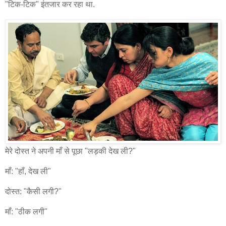
"टिक-टिक" इंतजार कर रहा था.
मेरे दोस्त ने अपनी माँ से पूछा "लड़की देख ली?"
माँ: "हाँ, देख ली"
दोस्त: "कैसी लगी?"
माँ: "ठीक लगी"