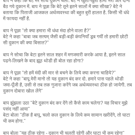
बाप ने कहा कि बेटे मेरे साथ दुकान चला. बेटे ने खुशी-खुशी हामी भरी और दोनों
बैठ गये दुकान में. बाप ने पूछा कि बेटे तूने इतने सालों में क्या सीखा? बेटे ने
बताया कि पिताजी आजकल अर्थव्यवस्था की बहुत बुरी हालत है. किसी भी धंधे
में फायदा नहीं है.
बाप ने पूछा "तो क्या हमारा भी धंधा मंदा होने वाला है?"
बेटे ने कहा "बाबा जब सत्यम् जैसी बड़ी-बड़ी कंपनियाँ डूब गयीं तो हमारी छोटी
सी दुकान की क्या बिसात?"
बाप ने सोचा कि बेटा इतने साल शहर में मगजमारी करके आया है, इतने साल
पढने-लिखने के बाद झूठ थोडी ही बोल रहा होगा?
बाप ने पूछा "तो हमें मंदी की मार से बचने के लिये क्या करना चाहिये?"
बेटे ने कहा "बापू मेरी मानो तो यह दुकान बंद कर दो. हमारे पास पहले थोडी
जमा-पूँजी है, उसी से तब तक गुजारा करेंगे जब अर्थव्यवस्था ठीक हो जायेगी. तब
दुकान दोबारा खोल लेंगे"
बाप झुंझला उठा "बेटे दुकान बंद कर देंगे तो कैसे काम चलेगा? यह विचार मुझे
पसंद नहीं आया"
बेटा बोला "ठीक है बापू, चलो कल दुकान के लिये कम सामान खरीदेंगे, तो घाटा
भी कम होगा."
बाप बोला "यह ठीक रहेगा - दुकान भी चलती रहेगी और घाटा भी कम रहेगा"