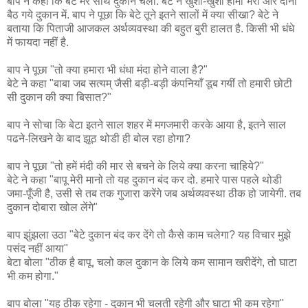
बाप ने कहा कि बेटे मेरे साथ दुकान चला. बेटे ने खुशी-खुशी हामी भरी और दोनों
बैठ गये दुकान में. बाप ने पूछा कि बेटे तूने इतने सालों में क्या सीखा? बेटे ने
बताया कि पिताजी आजकल अर्थव्यवस्था की बहुत बुरी हालत है. किसी भी धंधे
में फायदा नहीं है.
बाप ने पूछा "तो क्या हमारा भी धंधा मंदा होने वाला है?"
बेटे ने कहा "बाबा जब सत्यम् जैसी बड़ी-बड़ी कंपनियाँ डूब गयीं तो हमारी छोटी
सी दुकान की क्या बिसात?"
बाप ने सोचा कि बेटा इतने साल शहर में मगजमारी करके आया है, इतने साल
पढने-लिखने के बाद झूठ थोडी ही बोल रहा होगा?
बाप ने पूछा "तो हमें मंदी की मार से बचने के लिये क्या करना चाहिये?"
बेटे ने कहा "बापू मेरी मानो तो यह दुकान बंद कर दो. हमारे पास पहले थोडी
जमा-पूँजी है, उसी से तब तक गुजारा करेंगे जब अर्थव्यवस्था ठीक हो जायेगी. तब
दुकान दोबारा खोल लेंगे"
बाप झुंझला उठा "बेटे दुकान बंद कर देंगे तो कैसे काम चलेगा? यह विचार मुझे
पसंद नहीं आया"
बेटा बोला "ठीक है बापू, चलो कल दुकान के लिये कम सामान खरीदेंगे, तो घाटा
भी कम होगा."
बाप बोला "यह ठीक रहेगा - दुकान भी चलती रहेगी और घाटा भी कम रहेगा"