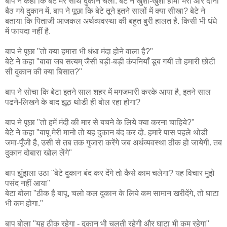
बाप ने कहा कि बेटे मेरे साथ दुकान चला. बेटे ने खुशी-खुशी हामी भरी और दोनों
बैठ गये दुकान में. बाप ने पूछा कि बेटे तूने इतने सालों में क्या सीखा? बेटे ने
बताया कि पिताजी आजकल अर्थव्यवस्था की बहुत बुरी हालत है. किसी भी धंधे
में फायदा नहीं है.
बाप ने पूछा "तो क्या हमारा भी धंधा मंदा होने वाला है?"
बेटे ने कहा "बाबा जब सत्यम् जैसी बड़ी-बड़ी कंपनियाँ डूब गयीं तो हमारी छोटी
सी दुकान की क्या बिसात?"
बाप ने सोचा कि बेटा इतने साल शहर में मगजमारी करके आया है, इतने साल
पढने-लिखने के बाद झूठ थोडी ही बोल रहा होगा?
बाप ने पूछा "तो हमें मंदी की मार से बचने के लिये क्या करना चाहिये?"
बेटे ने कहा "बापू मेरी मानो तो यह दुकान बंद कर दो. हमारे पास पहले थोडी
जमा-पूँजी है, उसी से तब तक गुजारा करेंगे जब अर्थव्यवस्था ठीक हो जायेगी. तब
दुकान दोबारा खोल लेंगे"
बाप झुंझला उठा "बेटे दुकान बंद कर देंगे तो कैसे काम चलेगा? यह विचार मुझे
पसंद नहीं आया"
बेटा बोला "ठीक है बापू, चलो कल दुकान के लिये कम सामान खरीदेंगे, तो घाटा
भी कम होगा."
बाप बोला "यह ठीक रहेगा - दुकान भी चलती रहेगी और घाटा भी कम रहेगा"