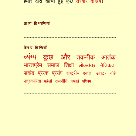
हमारे द्वारा खींची हुई कुछ
तस्वीरें देखिये
!
ताज़ा टिप्पणियां
विषय चिप्पियाँ
व्यंग्य
कुछ और
तकनीक
आतंक
भारतप्रेम
समाज
शिक्षा
लोकतंत्र
नैतिकता
पाखंड
प्रेरक प्रसंग
राष्ट्रीय एकता
डाक्टर
दोहे
पत्रकारिता
पहेली
राजनीति
सफाई
पश्चिम