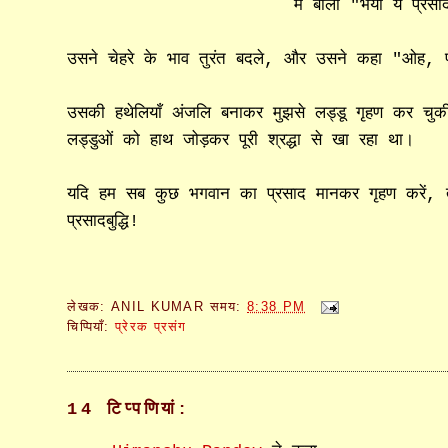
मैं बोला "भैया ये प्रसा
उसने चेहरे के भाव तुरंत बदले, और उसने कहा "ओह, प
उसकी हथेलियाँ अंजलि बनाकर मुझसे लड्डू गृहण कर चुकी
लड्डुओं को हाथ जोड़कर पूरी श्रद्धा से खा रहा था।
यदि हम सब कुछ भगवान का प्रसाद मानकर गृहण करें, तो
प्रसादबुद्धि!
लेखक:
ANIL KUMAR
समय:
8:38 PM
चिप्पियाँ:
प्रेरक प्रसंग
14 टिप्‍पणियां: