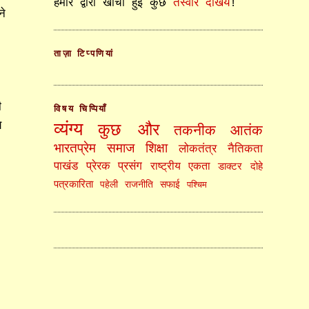
हमारे द्वारा खींची हुई कुछ
तस्वीरें देखिये
!
ने
ताज़ा टिप्पणियां
ी
विषय चिप्पियाँ
े
व्यंग्य
कुछ और
तकनीक
आतंक
भारतप्रेम
समाज
शिक्षा
लोकतंत्र
नैतिकता
पाखंड
प्रेरक प्रसंग
राष्ट्रीय एकता
डाक्टर
दोहे
पत्रकारिता
पहेली
राजनीति
सफाई
पश्चिम