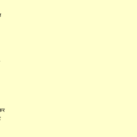
त
क
 कर
ि