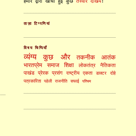
हमारे द्वारा खींची हुई कुछ
तस्वीरें देखिये
!
ताज़ा टिप्पणियां
विषय चिप्पियाँ
व्यंग्य
कुछ और
तकनीक
आतंक
भारतप्रेम
समाज
शिक्षा
लोकतंत्र
नैतिकता
पाखंड
प्रेरक प्रसंग
राष्ट्रीय एकता
डाक्टर
दोहे
पत्रकारिता
पहेली
राजनीति
सफाई
पश्चिम