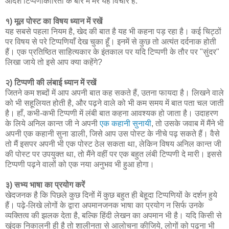
आदर्श टिप्पणीकारिता के बारे में मेरे यह विचार हैं:
१) मूल पोस्ट का विषय ध्यान में रखें
यह सबसे पहला नियम है, खेद की बात है यह भी कहना पड़ रहा है। कई चिट्ठों
पर विषय से परे टिप्पणियाँ देख चुका हूँ। इनमें से कुछ तो अत्यंत दर्दनाक होती
हैं। एक प्रतिष्ठित साहित्यकार के इंतकाल पर यदि टिप्पणी के तौर पर "सुंदर"
लिखा जाये तो इसे आप क्या कहेंगे?
२) टिप्पणी की लंबाई ध्यान में रखें
जितने कम शब्दों में आप अपनी बात कह सकते हैं, उतना फायदा है। लिखने वाले
को भी सहूलियत होती है, और पढ़ने वाले को भी कम समय में बात पता चल जाती
है। हाँ, कभी-कभी टिप्पणी में लंबी बात कहना आवश्यक हो जाता है। उदाहरण
के लिये अनिल कान्त जी ने अपनी
एक कहानी सुनायी
, तो उसके जवाब में मैंने भी
अपनी एक कहानी सुना डाली, जिसे आप उस पोस्ट के नीचे पढ़ सकते हैं। वैसे
तो मैं इसपर अपनी भी एक पोस्ट ठेल सकता था, लेकिन विषय अनिल कान्त जी
की पोस्ट पर उपयुक्त था, तो मैंने वहीं पर एक बहुत लंबी टिप्पणी दे मारी। इससे
टिप्पणी पढ़ने वालों को एक नया अनुभव भी हुआ होगा।
३) सभ्य भाषा का प्रयोग करें
खेदजनक है कि पिछले कुछ दिनों में कुछ बहुत ही बेहूदा टिप्पणियों के दर्शन हुये
हैं। पढ़े-लिखे लोगों के द्वारा अपमानजनक भाषा का प्रयोग न सिर्फ उनके
व्यक्तित्व की झलक देता है, बल्कि हिंदी लेखन का अपमान भी है। यदि किसी से
खुंदक निकालनी ही है तो शालीनता से आलोचना कीजिये, लोगों को पढ़ना भी