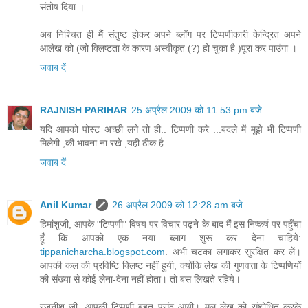
संतोष दिया ।
अब निश्चित ही मैं संतुष्ट होकर अपने ब्लॉग पर टिप्पणीकारी केन्द्रित अपने
आलेख को (जो क्लिष्टता के कारण अस्वीकृत (?) हो चुका है )पूरा कर पाउंगा ।
जवाब दें
RAJNISH PARIHAR
25 अप्रैल 2009 को 11:53 pm बजे
यदि आपको पोस्ट अच्छी लगे तो ही.. टिप्पणी करे ...बदले में मुझे भी टिप्पणी
मिलेगी ,की भावना ना रखे ,यही ठीक है..
जवाब दें
Anil Kumar
26 अप्रैल 2009 को 12:28 am बजे
हिमांशुजी, आपके "टिप्पणी" विषय पर विचार पढ़ने के बाद मैं इस निष्कर्ष पर पहुँचा
हूँ कि आपको एक नया ब्लाग शुरू कर देना चाहिये:
tippanicharcha.blogspot.com
. अभी चटका लगाकर सुरक्षित कर लें।
आपकी कल की प्रविष्टि क्लिष्ट नहीं हुयी, क्योंकि लेख की गुणवत्ता के टिप्पणियों
की संख्या से कोई लेना-देना नहीं होता। तो बस लिखते रहिये।
रजनीश जी, आपकी टिप्पणी बहुत पसंद आयी। मूल लेख को संशोधित करके