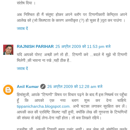
संतोष दिया ।
अब निश्चित ही मैं संतुष्ट होकर अपने ब्लॉग पर टिप्पणीकारी केन्द्रित अपने
आलेख को (जो क्लिष्टता के कारण अस्वीकृत (?) हो चुका है )पूरा कर पाउंगा ।
जवाब दें
RAJNISH PARIHAR
25 अप्रैल 2009 को 11:53 pm बजे
यदि आपको पोस्ट अच्छी लगे तो ही.. टिप्पणी करे ...बदले में मुझे भी टिप्पणी
मिलेगी ,की भावना ना रखे ,यही ठीक है..
जवाब दें
Anil Kumar
26 अप्रैल 2009 को 12:28 am बजे
हिमांशुजी, आपके "टिप्पणी" विषय पर विचार पढ़ने के बाद मैं इस निष्कर्ष पर पहुँचा
हूँ कि आपको एक नया ब्लाग शुरू कर देना चाहिये:
tippanicharcha.blogspot.com
. अभी चटका लगाकर सुरक्षित कर लें।
आपकी कल की प्रविष्टि क्लिष्ट नहीं हुयी, क्योंकि लेख की गुणवत्ता के टिप्पणियों
की संख्या से कोई लेना-देना नहीं होता। तो बस लिखते रहिये।
रजनीश जी, आपकी टिप्पणी बहुत पसंद आयी। मूल लेख को संशोधित करके