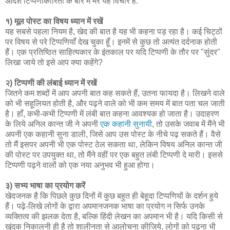
आदर्श टिप्पणीकारिता के बारे में मेरे यह विचार हैं:
१) मूल पोस्ट का विषय ध्यान में रखें
यह सबसे पहला नियम है, खेद की बात है यह भी कहना पड़ रहा है। कई चिट्ठों
पर विषय से परे टिप्पणियाँ देख चुका हूँ। इनमें से कुछ तो अत्यंत दर्दनाक होती
हैं। एक प्रतिष्ठित साहित्यकार के इंतकाल पर यदि टिप्पणी के तौर पर "सुंदर"
लिखा जाये तो इसे आप क्या कहेंगे?
२) टिप्पणी की लंबाई ध्यान में रखें
जितने कम शब्दों में आप अपनी बात कह सकते हैं, उतना फायदा है। लिखने वाले
को भी सहूलियत होती है, और पढ़ने वाले को भी कम समय में बात पता चल जाती
है। हाँ, कभी-कभी टिप्पणी में लंबी बात कहना आवश्यक हो जाता है। उदाहरण
के लिये अनिल कान्त जी ने अपनी
एक कहानी सुनायी
, तो उसके जवाब में मैंने भी
अपनी एक कहानी सुना डाली, जिसे आप उस पोस्ट के नीचे पढ़ सकते हैं। वैसे
तो मैं इसपर अपनी भी एक पोस्ट ठेल सकता था, लेकिन विषय अनिल कान्त जी
की पोस्ट पर उपयुक्त था, तो मैंने वहीं पर एक बहुत लंबी टिप्पणी दे मारी। इससे
टिप्पणी पढ़ने वालों को एक नया अनुभव भी हुआ होगा।
३) सभ्य भाषा का प्रयोग करें
खेदजनक है कि पिछले कुछ दिनों में कुछ बहुत ही बेहूदा टिप्पणियों के दर्शन हुये
हैं। पढ़े-लिखे लोगों के द्वारा अपमानजनक भाषा का प्रयोग न सिर्फ उनके
व्यक्तित्व की झलक देता है, बल्कि हिंदी लेखन का अपमान भी है। यदि किसी से
खुंदक निकालनी ही है तो शालीनता से आलोचना कीजिये, लोगों को पढ़ना भी