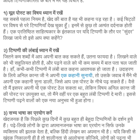
आदर्श टिप्पणीकारिता के बारे में मेरे यह विचार हैं:
१) मूल पोस्ट का विषय ध्यान में रखें
यह सबसे पहला नियम है, खेद की बात है यह भी कहना पड़ रहा है। कई चिट्ठों
पर विषय से परे टिप्पणियाँ देख चुका हूँ। इनमें से कुछ तो अत्यंत दर्दनाक होती
हैं। एक प्रतिष्ठित साहित्यकार के इंतकाल पर यदि टिप्पणी के तौर पर "सुंदर"
लिखा जाये तो इसे आप क्या कहेंगे?
२) टिप्पणी की लंबाई ध्यान में रखें
जितने कम शब्दों में आप अपनी बात कह सकते हैं, उतना फायदा है। लिखने वाले
को भी सहूलियत होती है, और पढ़ने वाले को भी कम समय में बात पता चल जाती
है। हाँ, कभी-कभी टिप्पणी में लंबी बात कहना आवश्यक हो जाता है। उदाहरण
के लिये अनिल कान्त जी ने अपनी
एक कहानी सुनायी
, तो उसके जवाब में मैंने भी
अपनी एक कहानी सुना डाली, जिसे आप उस पोस्ट के नीचे पढ़ सकते हैं। वैसे
तो मैं इसपर अपनी भी एक पोस्ट ठेल सकता था, लेकिन विषय अनिल कान्त जी
की पोस्ट पर उपयुक्त था, तो मैंने वहीं पर एक बहुत लंबी टिप्पणी दे मारी। इससे
टिप्पणी पढ़ने वालों को एक नया अनुभव भी हुआ होगा।
३) सभ्य भाषा का प्रयोग करें
खेदजनक है कि पिछले कुछ दिनों में कुछ बहुत ही बेहूदा टिप्पणियों के दर्शन हुये
हैं। पढ़े-लिखे लोगों के द्वारा अपमानजनक भाषा का प्रयोग न सिर्फ उनके
व्यक्तित्व की झलक देता है, बल्कि हिंदी लेखन का अपमान भी है। यदि किसी से
खुंदक निकालनी ही है तो शालीनता से आलोचना कीजिये, लोगों को पढ़ना भी