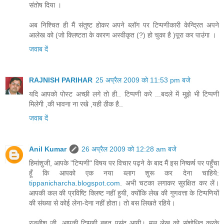
संतोष दिया ।
अब निश्चित ही मैं संतुष्ट होकर अपने ब्लॉग पर टिप्पणीकारी केन्द्रित अपने
आलेख को (जो क्लिष्टता के कारण अस्वीकृत (?) हो चुका है )पूरा कर पाउंगा ।
जवाब दें
RAJNISH PARIHAR
25 अप्रैल 2009 को 11:53 pm बजे
यदि आपको पोस्ट अच्छी लगे तो ही.. टिप्पणी करे ...बदले में मुझे भी टिप्पणी
मिलेगी ,की भावना ना रखे ,यही ठीक है..
जवाब दें
Anil Kumar
26 अप्रैल 2009 को 12:28 am बजे
हिमांशुजी, आपके "टिप्पणी" विषय पर विचार पढ़ने के बाद मैं इस निष्कर्ष पर पहुँचा
हूँ कि आपको एक नया ब्लाग शुरू कर देना चाहिये:
tippanicharcha.blogspot.com
. अभी चटका लगाकर सुरक्षित कर लें।
आपकी कल की प्रविष्टि क्लिष्ट नहीं हुयी, क्योंकि लेख की गुणवत्ता के टिप्पणियों
की संख्या से कोई लेना-देना नहीं होता। तो बस लिखते रहिये।
रजनीश जी, आपकी टिप्पणी बहुत पसंद आयी। मूल लेख को संशोधित करके