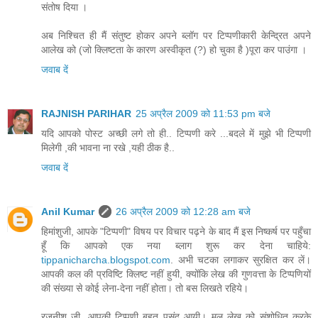
संतोष दिया ।
अब निश्चित ही मैं संतुष्ट होकर अपने ब्लॉग पर टिप्पणीकारी केन्द्रित अपने
आलेख को (जो क्लिष्टता के कारण अस्वीकृत (?) हो चुका है )पूरा कर पाउंगा ।
जवाब दें
RAJNISH PARIHAR
25 अप्रैल 2009 को 11:53 pm बजे
यदि आपको पोस्ट अच्छी लगे तो ही.. टिप्पणी करे ...बदले में मुझे भी टिप्पणी
मिलेगी ,की भावना ना रखे ,यही ठीक है..
जवाब दें
Anil Kumar
26 अप्रैल 2009 को 12:28 am बजे
हिमांशुजी, आपके "टिप्पणी" विषय पर विचार पढ़ने के बाद मैं इस निष्कर्ष पर पहुँचा
हूँ कि आपको एक नया ब्लाग शुरू कर देना चाहिये:
tippanicharcha.blogspot.com
. अभी चटका लगाकर सुरक्षित कर लें।
आपकी कल की प्रविष्टि क्लिष्ट नहीं हुयी, क्योंकि लेख की गुणवत्ता के टिप्पणियों
की संख्या से कोई लेना-देना नहीं होता। तो बस लिखते रहिये।
रजनीश जी, आपकी टिप्पणी बहुत पसंद आयी। मूल लेख को संशोधित करके