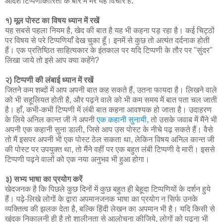
आदर्श टिप्पणीकारिता के बारे में मेरे यह विचार हैं:
१) मूल पोस्ट का विषय ध्यान में रखें
यह सबसे पहला नियम है, खेद की बात है यह भी कहना पड़ रहा है। कई चिट्ठों
पर विषय से परे टिप्पणियाँ देख चुका हूँ। इनमें से कुछ तो अत्यंत दर्दनाक होती
हैं। एक प्रतिष्ठित साहित्यकार के इंतकाल पर यदि टिप्पणी के तौर पर "सुंदर"
लिखा जाये तो इसे आप क्या कहेंगे?
२) टिप्पणी की लंबाई ध्यान में रखें
जितने कम शब्दों में आप अपनी बात कह सकते हैं, उतना फायदा है। लिखने वाले
को भी सहूलियत होती है, और पढ़ने वाले को भी कम समय में बात पता चल जाती
है। हाँ, कभी-कभी टिप्पणी में लंबी बात कहना आवश्यक हो जाता है। उदाहरण
के लिये अनिल कान्त जी ने अपनी
एक कहानी सुनायी
, तो उसके जवाब में मैंने भी
अपनी एक कहानी सुना डाली, जिसे आप उस पोस्ट के नीचे पढ़ सकते हैं। वैसे
तो मैं इसपर अपनी भी एक पोस्ट ठेल सकता था, लेकिन विषय अनिल कान्त जी
की पोस्ट पर उपयुक्त था, तो मैंने वहीं पर एक बहुत लंबी टिप्पणी दे मारी। इससे
टिप्पणी पढ़ने वालों को एक नया अनुभव भी हुआ होगा।
३) सभ्य भाषा का प्रयोग करें
खेदजनक है कि पिछले कुछ दिनों में कुछ बहुत ही बेहूदा टिप्पणियों के दर्शन हुये
हैं। पढ़े-लिखे लोगों के द्वारा अपमानजनक भाषा का प्रयोग न सिर्फ उनके
व्यक्तित्व की झलक देता है, बल्कि हिंदी लेखन का अपमान भी है। यदि किसी से
खुंदक निकालनी ही है तो शालीनता से आलोचना कीजिये, लोगों को पढ़ना भी